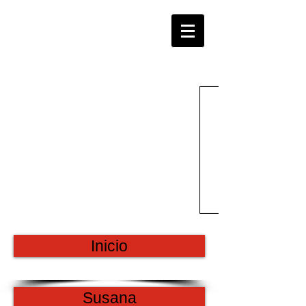
S U M A R + N E G O C I O S
T h e P o w e r of I m p r o v e m e n t a n d
G r o w t h
Inicio
Susana