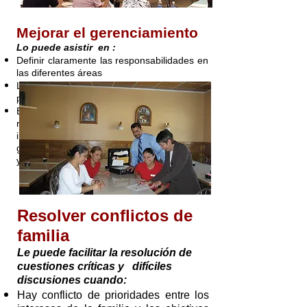
Mejorar el gerenciamiento
Lo puede asistir en :
Definir claramente las responsabilidades en
las diferentes áreas
Lograr una preparación y un trabajo
profesional dentro del negocio de familia
Elevar el nivel de desempeño de los
responsables de las actividades más
importantes del negocio, tales como
gerencia de ventas, presupuesto, selección
y entrenamiento de los recursos humanos
Resolver conflictos de
familia
Le puede facilitar la resolución de
cuestiones críticas y difíciles
discusiones cuando:
Hay conflicto de prioridades entre los