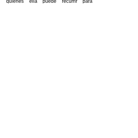
quienes ella puede recurrir para
mejorar su negocio.