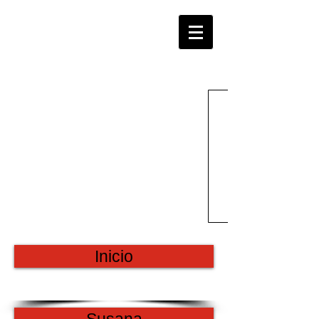
S U M A R + N E G O C I O S
T h e P o w e r of I m p r o v e m e n t a n d
G r o w t h
Inicio